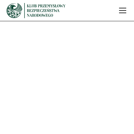
Premiera raportu
„Obronność i
odporność –
perspektywy
rozwoju
przedsiębiorstw”