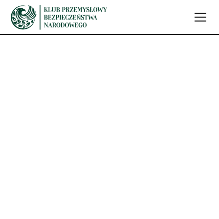
Polskie F-16 kończą
misję Baltic Air
Policing
Jakub Wernik
05.08.2025