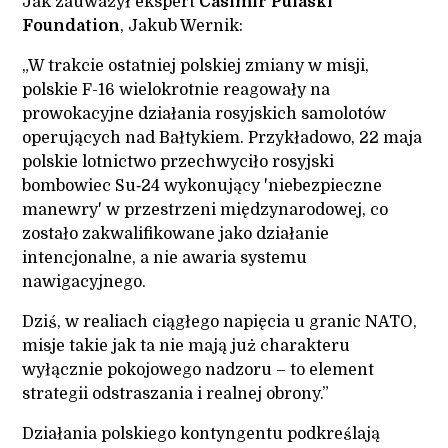
Jak zauważył ekspert
Casimir Pulaski
Foundation
, Jakub Wernik:
„W trakcie ostatniej polskiej zmiany w misji,
polskie F-16 wielokrotnie reagowały na
prowokacyjne działania rosyjskich samolotów
operujących nad Bałtykiem. Przykładowo, 22 maja
polskie lotnictwo przechwyciło rosyjski
bombowiec Su‑24 wykonujący 'niebezpieczne
manewry' w przestrzeni międzynarodowej, co
zostało zakwalifikowane jako działanie
intencjonalne, a nie awaria systemu
nawigacyjnego.
Dziś, w realiach ciągłego napięcia u granic NATO,
misje takie jak ta nie mają już charakteru
wyłącznie pokojowego nadzoru – to element
strategii odstraszania i realnej obrony.”
Działania polskiego kontyngentu podkreślają