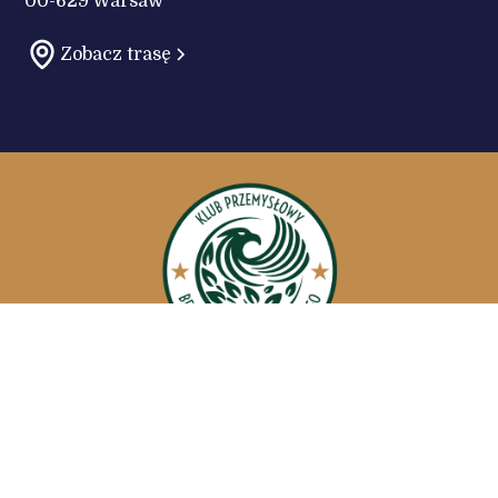
00-629 Warsaw
Zobacz trasę
Misja i wartości
O KPBN
Badania
Członkostwo