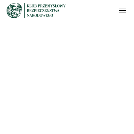
Polska przyspiesza
działania w
sprawie zakupu
okrętów
podwodnych