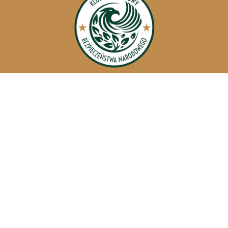
Misja i wartości
O KPBN
Badania
Członkostwo
Kontakt
© 2025 KPBN. All rights reserved.
Polityka Prywatności