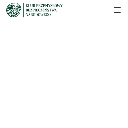
Bierzemy udział w
Międzynarodowym
Salonie Przemysłu
Obronnego
(hasztag#MSPO) w
Kielcach!